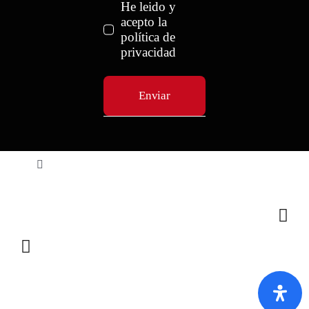
He leido y
acepto la
política de
privacidad
Enviar
Toggle
Navigation
Política de privacidad
Condiciones de uso
Ley de cookies