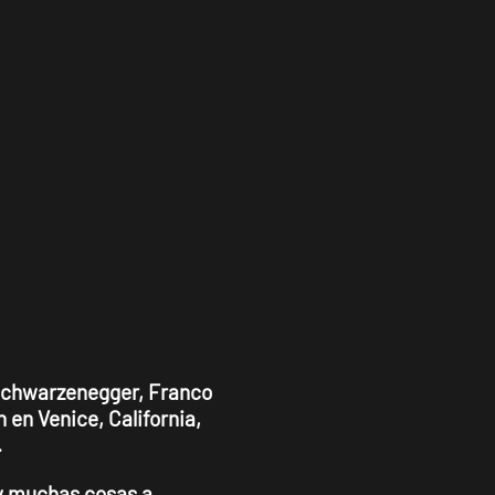
 Schwarzenegger, Franco
en Venice, California,
.
hay muchas cosas a