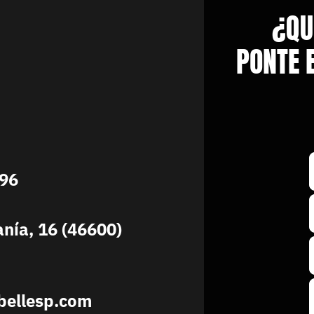
¿QU
PONTE 
896
anía, 16 (46600)
bellesp.com