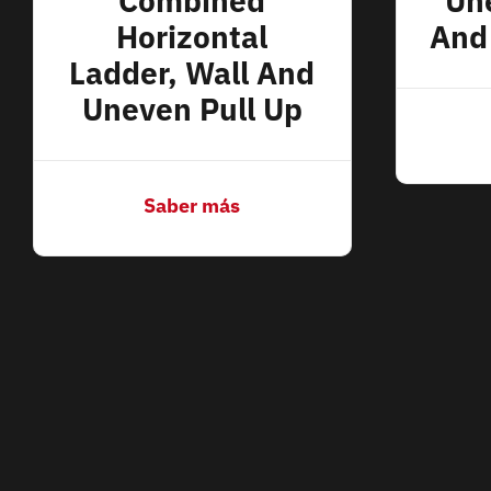
Combined
Un
Horizontal
And 
Ladder, Wall And
Uneven Pull Up
Saber más