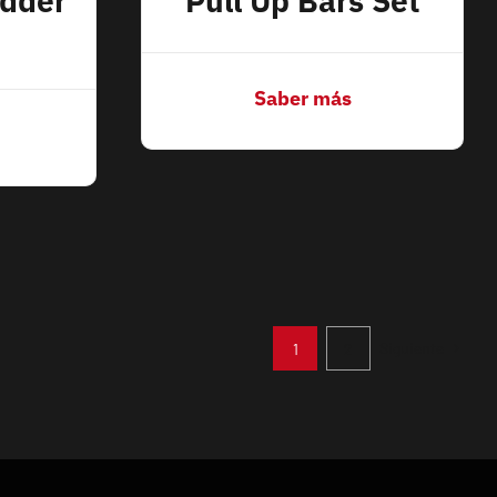
adder
Pull Up Bars Set
Saber más
Siguiente
1
2