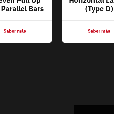
even Pull Up
Horizontal L
Parallel Bars
(Type D)
Saber más
Saber más