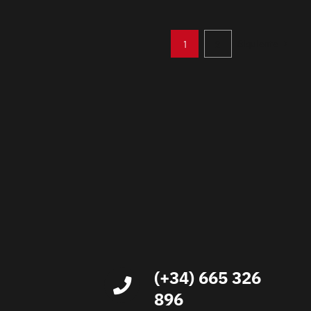
Siguiente
1
2
(+34) 665 326
896