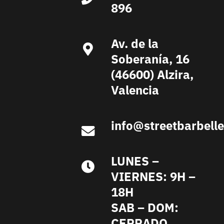
896
Av. de la
Soberanía, 16
(46600) Alzira,
Valencia
info@streetbarbell
LUNES –
VIERNES: 9H –
18H
SAB – DOM:
CERRADO