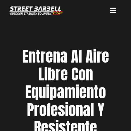
Saltar
al
Toggle
contenido
Naviga
Nuestras Marcas
Entrena Al Aire
Nuestras máquinas
Libre Con
Sobre Nosotros
Equipamiento
Contacto
Profesional Y
Resistente