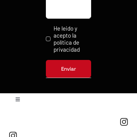
He leido y
acepto la
política de
privacidad
Enviar
Toggle
Navigation
Política de privacidad
Condiciones de uso