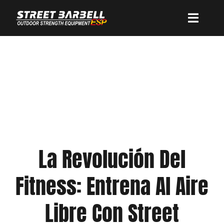
Saltar
al
Toggle
contenido
Naviga
Nuestras Marcas
Nuestras máquinas
Sobre Nosotros
La Revolución Del
Contacto
Fitness: Entrena Al Aire
Libre Con Street