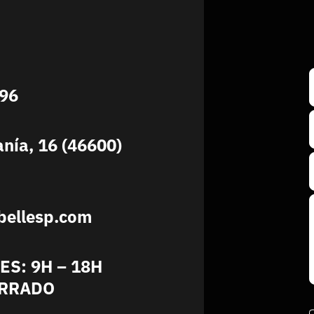
896
anía, 16 (46600)
bellesp.com
ES: 9H – 18H
ERRADO